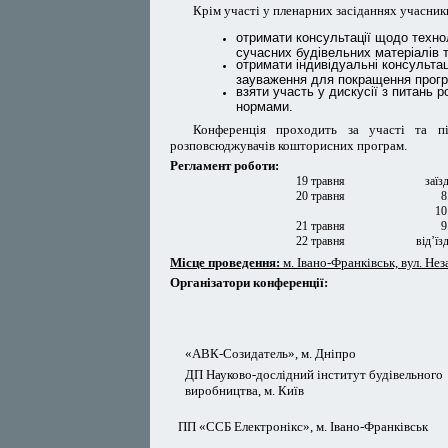
Крім участі у пленарних засіданнях учасник
отримати консультації щодо технол
сучасних будівельних матеріалів т
отримати індивідуальні консультаці
зауваження для покращення програ
взяти участь у дискусії з питань 
нормами.
Конференція проходить за участі та пі
розповсюджувачів кошторисних програм.
Регламент роботи:
19 травня
заїз
20 травня
8
10
21 травня
9
22 травня
від’їз
Місце проведення:
м. Івано-Франківськ, вул. Нез
Організатори конференції:
«АВК-Созидатель», м. Дніпро
ДП Науково-дослідний інститут будівельного
виробництва, м. Київ
ПП «ССБ Електронікс», м. Івано-Франківськ