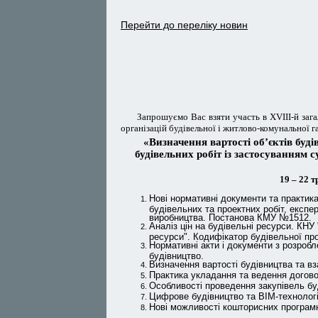
Перейти до переліку новин
Запрошуємо Вас взяти участь в ХVІІI-й зага
організацій будівельної і житлово-комунальної га
«Визначення вартості об’єктів буд
будівельних робіт із застосуванням 
19 – 22 т
Нові нормативні документи та практика
будівельних та проектних робіт, експер
виробництва. Постанова КМУ №1512.
Аналіз цін на будівельні ресурси. КНУ
ресурси". Кодифікатор будівельної про
Нормативні акти і документи з розробл
будівництво.
Визначення вартості будівництва та в
Практика укладання та ведення договор
Особливості проведення закупівель буд
Цифрове будівництво та BIM-технології
Нові можливості кошторисних програм