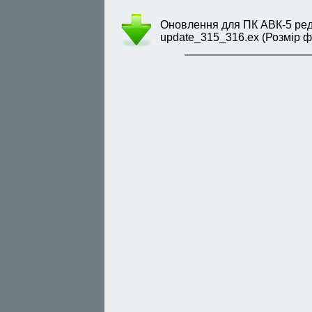
Оновлення для ПК АВК-5 редак
update_315_316.ex (Розмір фа