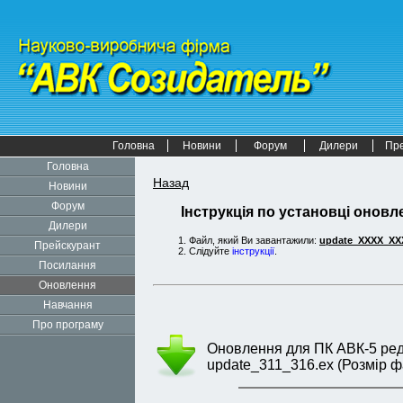
Головна
Новини
Форум
Дилери
Пр
Головна
Назад
Новини
Форум
Інструкція по установці оновле
Дилери
Файл, який Ви завантажили:
update_XXXX_XX
Прейскурант
Слідуйте
інструкції
.
Посилання
Оновлення
Навчання
Про програму
Оновлення для ПК АВК-5 редак
update_311_316.ex (Розмір ф