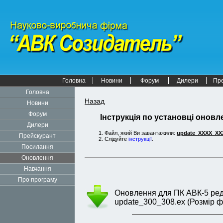
Головна
Новини
Форум
Дилери
Пр
Головна
Назад
Новини
Форум
Інструкція по установці оновле
Дилери
Файл, який Ви завантажили:
update_XXXX_XX
Прейскурант
Слідуйте
інструкції
.
Посилання
Оновлення
Навчання
Про програму
Оновлення для ПК АВК-5 редак
update_300_308.ex (Розмір ф