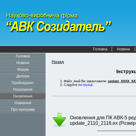
Головна
Новини
Головна
Назад
Новини
Форум
Інструкц
Дилери
Файл, який Ви завантажили:
update_XXXX_XX
Прейскурант
Слідуйте
інструкції
.
Посилання
Оновлення
Навчання
Про програму
Оновлення для ПК АВК-5 редак
update_2110_2116.ex (Розмір