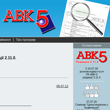
авчання
Про програму
Останні новини
ї 2.11.0.
З 24.07.26
розповсюджується
ПК АВК-5
редакції 3.11.4
06.07.12
07.07.26
Семінар "Ціноутворення у
будівництві"