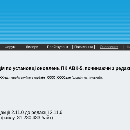
Форум
Дилери
Прейскурант
Посилання
Оновлення
Н
ія по установці оновлень ПК АВК-5, починаючи з редакці
XX.ex
, перейменуйте в
update_XXXX_XXXX.exe
(шрифт латинський).
ції 2.11.0 до редакції 2.11.6:
 файлу: 31 230 433 байт)